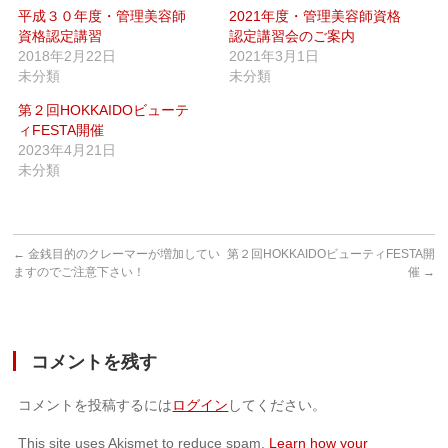
ウ
で
平成３０年度・管理美容師
2021年度・管理美容師資格
開
資格認定講習
認定講習会のご案内
き
ま
2018年2月22日
2021年3月1日
す)
未分類
未分類
第２回HOKKAIDOビューテ
ィFESTA開催
2023年4月21日
未分類
←
金銭目的のクレーマーが増加してい
第２回HOKKAIDOビューティFESTA開
ますのでご注意下さい！
催
→
コメントを残す
コメントを投稿するには
ログイン
してください。
This site uses Akismet to reduce spam.
Learn how your