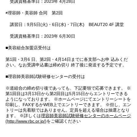
受講資格基準日：2023年 4月28日
◉理容師・美容師 合同 第2回
講習日：9月5日(火)・6日(水)・7日(木)
BEAUT20 4F 講堂
受講資格基準日：
2023年 6月30日
■美容組合加盟店受付は
第1回・3月6 日、第2回・4月14日までに各支部へお申 込みくだ
さい。なお受講申込書は締め切り 終了後に発送する予定です。
■理容師美容師試験研修センターの受付は
※道組合の締め切り後であっても、下記要領で応募できます。 ※
第1回目は3月13日から第2回目は5月15日からエントリーできる
ようになっております。 ※ホームページにてエントリーシートを
印刷し、FAXするかWEB上でエントリーできます。 ※但し、エン
トリーは先着順ではありません。定員を超える場合は抽選となり
ます。 ※詳しくは
理容師美容師試験研修センターのホームページ
(http://www.rbc.or.jp/)
をご確認ください