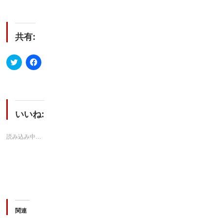
共有:
ク
Facebook
リ
で
ッ
共
ク
有
し
す
て
る
Twitter
に
で
は
共
ク
いいね:
有
リ
(新
ッ
し
ク
い
し
読み込み中…
ウ
て
ィ
く
ン
だ
ド
さ
ウ
い
で
(新
開
し
き
い
ま
ウ
す)
ィ
ン
関連
ド